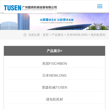
切
换
导
航
当前位置：
首页
>
产品展示
>
日本NEWLONG
>
热封机系列
产品展示+
美国FISCHBEIN
日本NEWLONG
图森机械TUSEN
缝包机耗材