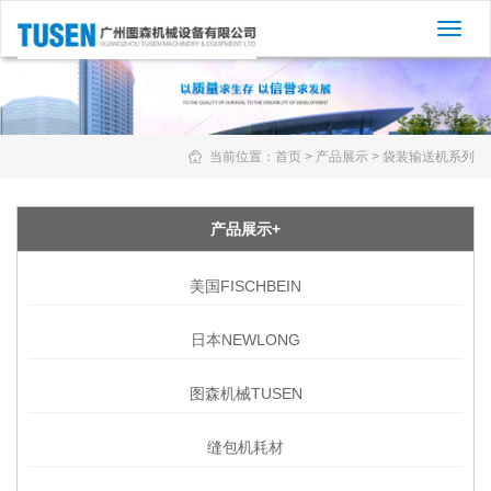
切
换
导
航
当前位置：
首页
>
产品展示
>
袋装输送机系列
产品展示+
美国FISCHBEIN
日本NEWLONG
图森机械TUSEN
缝包机耗材