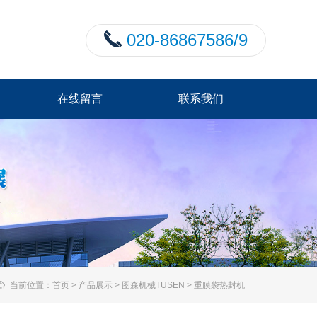
020-86867586/9
在线留言
联系我们
当前位置：
首页
>
产品展示
>
图森机械TUSEN
>
重膜袋热封机