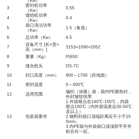
（Kw）
密封机功率
3
0.55
（Kw）
缝纫机功率
4
0.4
（Kw）
袋口清洁功率
5
1.5（备选）
（Kw）
6
总功率（Kw）
6.5
设备尺寸 [长×宽×
7
3153×1090×2052
高（mm）]
8
重量（Kg）
约650
9
缝合机头
DS-7C
10
封口高度（mm）
800～1700（距地面）
11
密封温度
0～400℃
编织（涂膜）袋，袋内PE膜热封，
12
适用范围
外封皱纹纸带
1.外袋熔点在140℃-150℃，内袋
熔点100℃（内外袋温差达30-50℃
及以上）
13
包装袋要求
2.物料到袋口顶端距离应不小于25
0mm。
3.内PE袋与外袋袋口须顶部平齐并
粘合在一起。