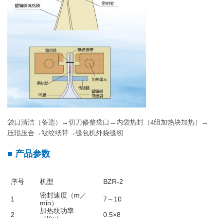
袋口清洁（备选）→切刀修整袋口→内袋热封（
组加热块加热
）→
4
压辊压合→皱纹纸带→缝包机外袋缝纫
■
产品参数
序号
机型
BZR-2
密封速度（m／
1
7～10
min）
加热块功率
2
0.5×8