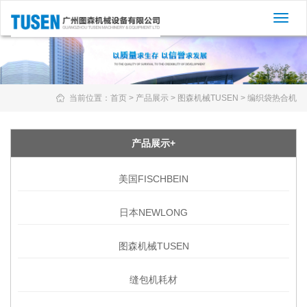
切
换
导
航
当前位置：
首页
>
产品展示
>
图森机械TUSEN
>
编织袋热合机
产品展示+
美国FISCHBEIN
日本NEWLONG
图森机械TUSEN
缝包机耗材