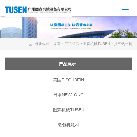
切
换
导
航
当前位置：
首页
>
产品展示
>
图森机械TUSEN
>
抽气热封机
产品展示+
美国FISCHBEIN
日本NEWLONG
图森机械TUSEN
缝包机耗材